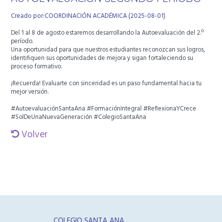
Creado por:COORDINACIÓN ACADÉMICA (2025-08-01)
Del 1 al 8 de agosto estaremos desarrollando la Autoevaluación del 2.º
período.
Una oportunidad para que nuestros estudiantes reconozcan sus logros,
identifiquen sus oportunidades de mejora y sigan fortaleciendo su
proceso formativo.
¡Recuerda! Evaluarte con sinceridad es un paso fundamental hacia tu
mejor versión.
#AutoevaluaciónSantaAna #FormaciónIntegral #ReflexionaYCrece
#SolDeUnaNuevaGeneración #ColegioSantaAna
Volver
COLEGIO SANTA ANA